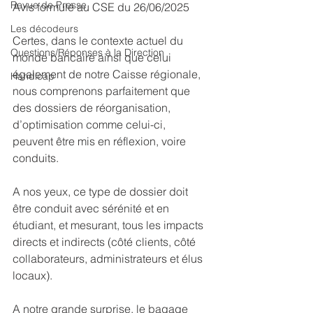
Revue de Presse
Avis formulé au CSE du 26/06/2025
Les décodeurs
Certes, dans le contexte actuel du 
Questions/Réponses à la Direction
monde bancaire ainsi que celui 
également de notre Caisse régionale, 
Handicap
nous comprenons parfaitement que 
des dossiers de réorganisation, 
d’optimisation comme celui-ci, 
peuvent être mis en réflexion, voire 
conduits.
A nos yeux, ce type de dossier doit 
être conduit avec sérénité et en 
étudiant, et mesurant, tous les impacts 
directs et indirects (côté clients, côté 
collaborateurs, administrateurs et élus 
locaux).
A notre grande surprise, le bagage 