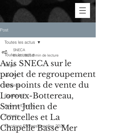
Post
Toutes les actus
SNECA
Toutes les actus
6 oct. 2025
2 min de lecture
Avis SNECA sur le
Négo
projet de regroupement
Vie Pro
des points de vente du
Salaires
Loroux-Bottereau,
Egalité H/F
Saint Julien de
Actions /Conflits
Concelles et La
Retraite
Chapelle Basse Mer
Élections Professionnelles 2022