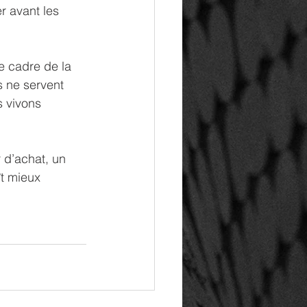
r avant les 
e cadre de la 
s ne servent 
s vivons 
 d’achat, un 
t mieux 