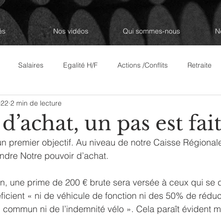
és
Nos vidéos
Qui sommes-nous
N
Salaires
Egalité H/F
Actions /Conflits
Retraite
022
2 min de lecture
Revue de Presse
Les décodeurs
Questions/Réponses à 
d’achat, un pas est fait
n premier objectif. Au niveau de notre Caisse Régional
ndre Notre pouvoir d’achat.
juin, une prime de 200 € brute sera versée à ceux qui se
ficient « ni de véhicule de fonction ni des 50% de réduct
en commun ni de l’indemnité vélo ». Cela paraît évident m