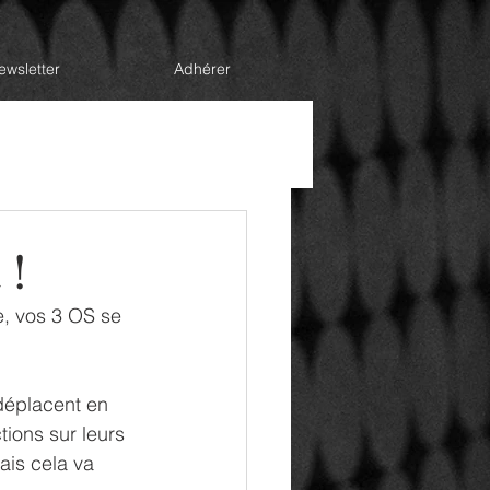
ewsletter
Adhérer
la Direction
Handicap
 !
e, vos 3 OS se 
 déplacent en 
ions sur leurs 
ais cela va 