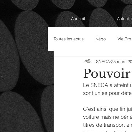
Accueil
Actualit
Toutes les actus
Négo
Vie Pro
SNECA
25 mars 2
Élections Professionnelles 2022
Pouvoir 
Le SNECA a atteint u
sont unies pour défe
C’est ainsi que fin 
voiture mais ne béné
titres de transport 