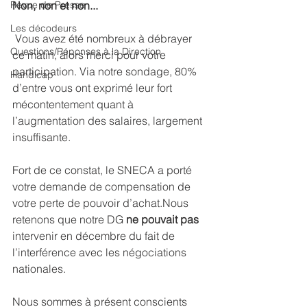
Revue de Presse
Non, non et non...
Les décodeurs
 Vous avez été nombreux à débrayer 
Questions/Réponses à la Direction
ce matin, alors merci pour votre 
participation. Via notre sondage, 80% 
Handicap
d’entre vous ont exprimé leur fort 
mécontentement quant à 
l’augmentation des salaires, largement 
insuffisante.
Fort de ce constat, le SNECA a porté 
votre demande de compensation de 
votre perte de pouvoir d’achat.Nous 
retenons que notre DG 
ne pouvait pas
intervenir en décembre du fait de 
l’interférence avec les négociations 
nationales.
Nous sommes à présent conscients 