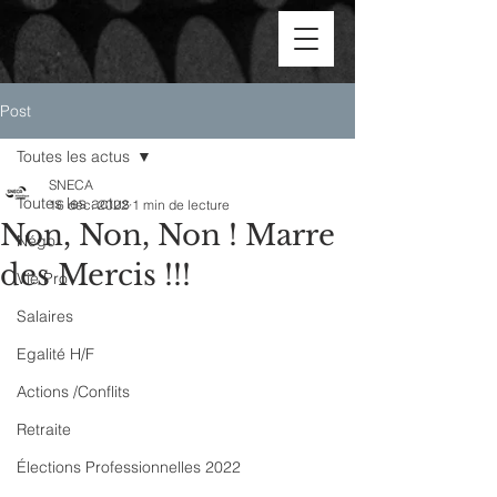
Post
Toutes les actus
SNECA
Toutes les actus
16 déc. 2022
1 min de lecture
Non, Non, Non ! Marre
Négo
des Mercis !!!
Vie Pro
Salaires
Egalité H/F
Actions /Conflits
Retraite
Élections Professionnelles 2022