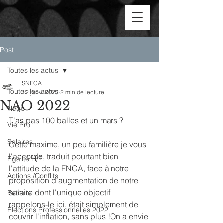
Post
Toutes les actus
SNECA
Toutes les actus
12 janv. 2023
2 min de lecture
NAO 2022
Négo
T'as pas 100 balles et un mars ?
Vie Pro
Salaires
Cette maxime, un peu familière je vous 
l'accorde, traduit pourtant bien 
Egalité H/F
l'attitude de la FNCA, face à notre 
Actions /Conflits
proposition d'augmentation de notre 
salaire dont l'unique objectif, 
Retraite
rappelons-le ici, était simplement de 
Élections Professionnelles 2022
couvrir l'inflation, sans plus !On a envie 