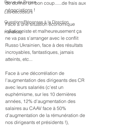
Revue de Presse
de donner un bon coup......de frais aux 
négociations !
Les décodeurs
Questions/Réponses à la Direction
Face à une situation économique 
inflationniste et malheureusement ça 
Handicap
ne va pas s'arranger avec le conflit 
Russo Ukrainien, face à des résultats 
incroyables, fantastiques, jamais 
atteints, etc... 
Face à une décorrélation de 
l'augmentation des dirigeants des CR 
avec leurs salariés (c'est un 
euphémisme, sur les 10 dernières 
années, 12% d'augmentation des 
salaires au CAAV face à 50% 
d'augmentation de la rémunération de 
nos dirigeants et présidents !), 