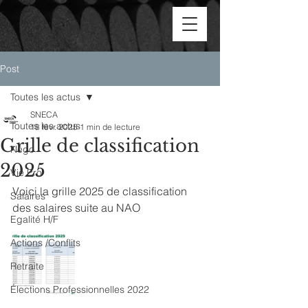
Post
Toutes les actus
SNECA
Toutes les actus
18 févr. 2025
1 min de lecture
Grille de classification
Négo
2025
Vie Pro
Voici la grille 2025 de classification 
Salaires
des salaires suite au NAO
Egalité H/F
Actions /Conflits
Retraite
Élections Professionnelles 2022