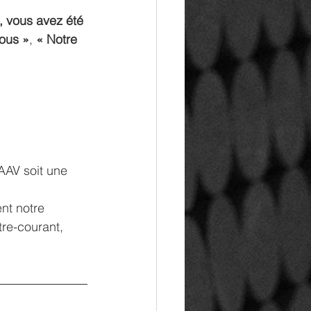
, vous avez été 
ous »
, 
« Notre 
AAV soit une 
nt notre 
tre-courant, 