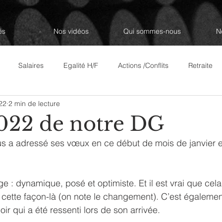
és
Nos vidéos
Qui sommes-nous
N
Salaires
Egalité H/F
Actions /Conflits
Retraite
022
2 min de lecture
Revue de Presse
Les décodeurs
Questions/Réponses à 
22 de notre DG
a adressé ses vœux en ce début de mois de janvier et
e : dynamique, posé et optimiste. Et il est vrai que cela f
 cette façon-là (on note le changement). C’est également
poir qui a été ressenti lors de son arrivée.