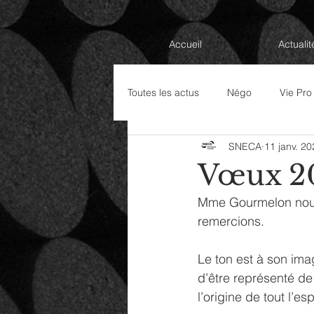
Accueil
Actualit
Toutes les actus
Négo
Vie Pro
SNECA
11 janv. 2
Élections Professionnelles 2022
Vœux 20
Mme Gourmelon nous 
remercions.
Le ton est à son imag
d’être représenté de
l’origine de tout l’es