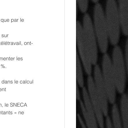
 que par le 
 sur 
élétravail, ont-
menter les 
 %.
dans le calcul 
ent 
n, le SNECA 
tants « ne 