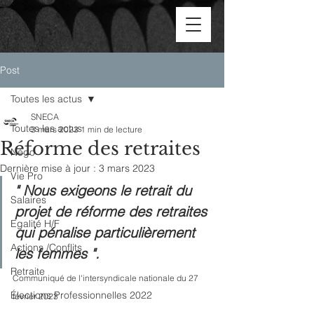
Post
Toutes les actus
SNECA
Toutes les actus
3 mars 2023
1 min de lecture
Réforme des retraites
Négo
Dernière mise à jour :
3 mars 2023
Vie Pro
" Nous exigeons le retrait du 
Salaires
projet de réforme des retraites 
Egalité H/F
qui pénalise particulièrement 
Actions /Conflits
les femmes ".
Retraite
Communiqué de l'intersyndicale nationale du 27 
Élections Professionnelles 2022
février 2023