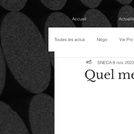
Accueil
Actualit
Toutes les actus
Négo
Vie Pro
SNECA
8 nov. 202
Élections Professionnelles 2022
Quel mép