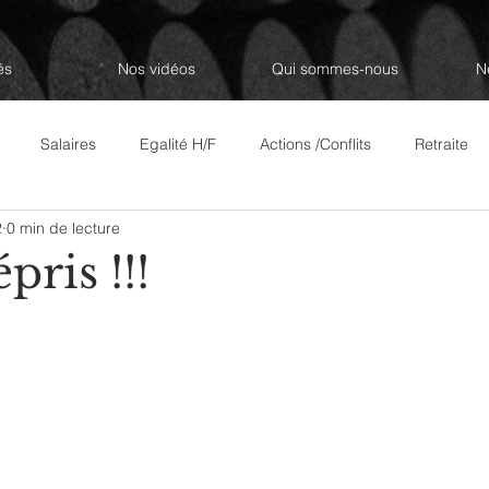
és
Nos vidéos
Qui sommes-nous
N
Salaires
Egalité H/F
Actions /Conflits
Retraite
2
0 min de lecture
Revue de Presse
Les décodeurs
Questions/Réponses à 
ris !!!