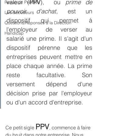
valeur (
PPV
),  ou 
prime de 
Revue de Presse
pouvoir d'achat
, est un 
Les décodeurs
dispositif qui permet à 
Questions/Réponses à la Direction
l'employeur de verser au 
Handicap
salarié une prime. Il s'agit d'un 
dispositif pérenne que les 
entreprises peuvent mettre en 
place chaque année. La prime 
reste facultative. Son 
versement dépend d'une 
décision prise par l'employeur 
ou d'un accord d'entreprise.
PPV
Ce petit sigle 
, commence à faire 
du bruit dans notre entreprise. Nous 