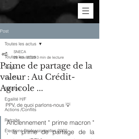
Post
Toutes les actus
SNECA
Toutes les actus
28 nov. 2023
3 min de lecture
Prime de partage de la
Négo
valeur : Au Crédit-
Vie Pro
Agricole ...
Salaires
Egalité H/F
PPV, de quoi parlons-nous 💡
Actions /Conflits
Retraite
Anciennement " prime macron " 
Élections Professionnelles 2022
, la prime de partage de la 