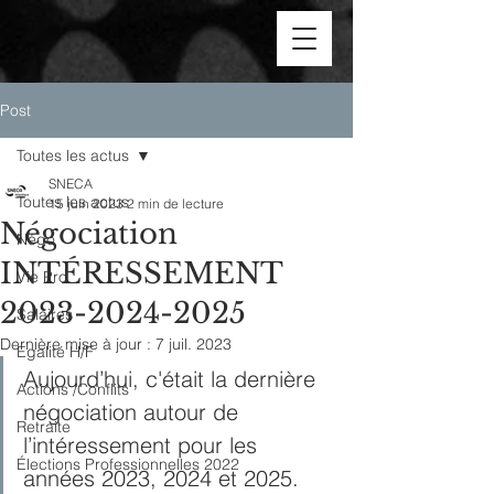
Post
Toutes les actus
SNECA
Toutes les actus
15 juin 2023
2 min de lecture
Négociation
Négo
INTÉRESSEMENT
Vie Pro
2023-2024-2025
Salaires
Dernière mise à jour :
7 juil. 2023
Egalité H/F
Aujourd’hui, c'était la dernière 
Actions /Conflits
négociation autour de 
Retraite
l’intéressement pour les 
Élections Professionnelles 2022
années 2023, 2024 et 2025.