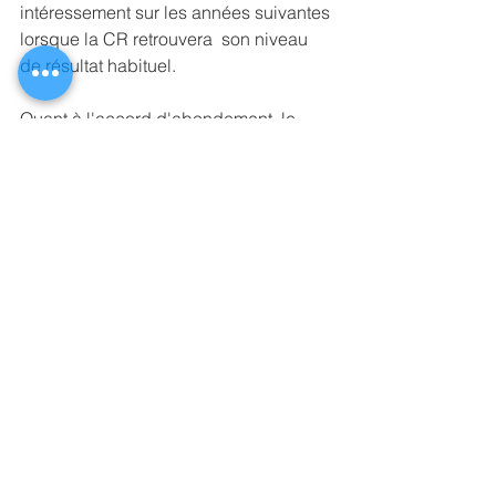
intéressement sur les années suivantes 
lorsque la CR retrouvera  son niveau 
de résultat habituel.
Quant à l'accord d'abondement, le 
SNECA a obtenu une revalorisation 
significative de la participation 
financière de l'Entreprise.
Les nouveaux paliers sont :
20 % pour les versements compris 
entre 1 et 1 200 € inclus.
17 % pour les versements compris 
entre 1 201 et 2 000 € inclus.
14 % pour les versements 
supérieur à 2 000 €..
Négo