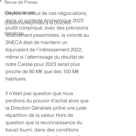
Revue de Presse
Les décodeurs
Depuis le début de ces négociations, 
dans un contexte économique 2023 
Questions/Réponses à la Direction
plutôt compliqué, avec des prévisions 
Handicap
relativement pessimistes, la volonté au 
SNECA était de maintenir un 
équivalent de l’intéressement 2022, 
même si l’atterrissage du résultat de 
notre Caisse pour 2023 serait plus 
proche de 80 M€ que des 100 M€ 
habituels.
Il n'était pas question que nous 
perdions du pouvoir d’achat alors que 
la Direction Générale prône une juste 
répartition de la valeur. Hors de 
question que la reconnaissance du 
travail fourni, dans des conditions 