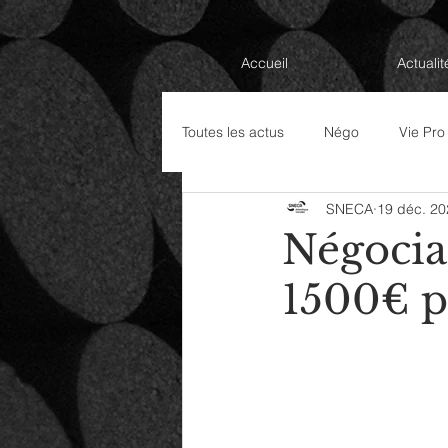
Accueil
Actualit
Toutes les actus
Négo
Vie Pro
SNECA
19 déc. 20
Élections Professionnelles 2022
Négociat
1500€ p