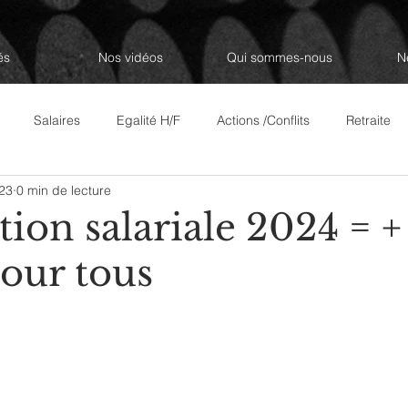
és
Nos vidéos
Qui sommes-nous
N
Salaires
Egalité H/F
Actions /Conflits
Retraite
23
0 min de lecture
Revue de Presse
Les décodeurs
Questions/Réponses à 
ion salariale 2024 = +
our tous